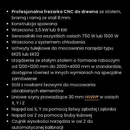
Profesjonalna frezarka CNC do drewna
ze stołem,
bramą i ramą ze stali 8 mm
Konstrukcja spawana
Wrzeciono
3,5 kW lub 9 kW
Serwosilniki na wszystkich osiach
750 W lub 1500 W
Wrzeciono z systemem chłodzenia
Uchwyty tulejkowe do mocowania narzędzi typu
ER25 lub ER32
Urządzenie ze stałym stołem o formacie roboczym
od 1200×1200 mm do 2000×4000 mm w standardzie,
dostępne również w innych wymiarach na specjalne
zamówienie
Stół z rowkami teowymi do mocowania
obrabianych elementów
Liniowe szyny prowadzące 30 mm
HIWIN
®
w osiach
X, Y i Z
Napęd osi X, Y za pomocą listwy zębatej i zębnika
Napęd osi Z za pomocą śruby kulowej
Czujnik wysokości narzędzia w osi Z do
automatycznej kalibracji