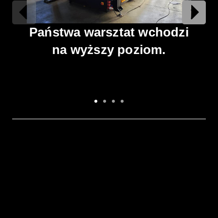
Państwa warsztat wchodzi
na wyższy poziom.
kon
o
mo