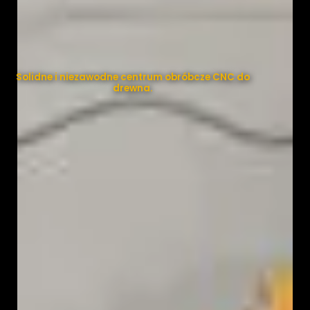
Solidne i niezawodne centrum obróbcze CNC do
drewna.