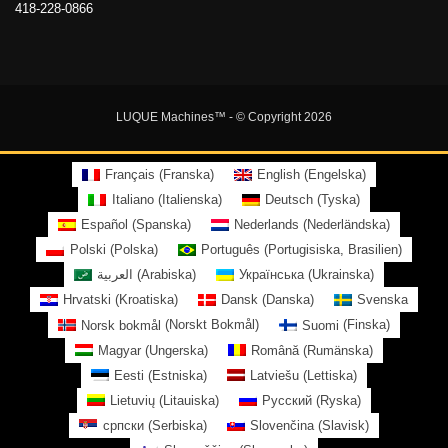
418-228-0866
LUQUE Machines™
- © Copyright 2026
Français
(
Franska
)
English
(
Engelska
)
Italiano
(
Italienska
)
Deutsch
(
Tyska
)
Español
(
Spanska
)
Nederlands
(
Nederländska
)
Polski
(
Polska
)
Português
(
Portugisiska, Brasilien
)
العربية
(
Arabiska
)
Українська
(
Ukrainska
)
Hrvatski
(
Kroatiska
)
Dansk
(
Danska
)
Svenska
Norsk bokmål
(
Norskt Bokmål
)
Suomi
(
Finska
)
Magyar
(
Ungerska
)
Română
(
Rumänska
)
Eesti
(
Estniska
)
Latviešu
(
Lettiska
)
Lietuvių
(
Litauiska
)
Русский
(
Ryska
)
српски
(
Serbiska
)
Slovenčina
(
Slavisk
)