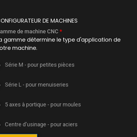
вий обробний центр
для
інших металів (нержавіюча сталь,
ь…). Ця
машина з ЧПК
спеціально
ONFIGURATEUR DE MACHINES
их робіт. Її міцна сталева конструкція
amme de machine CNC
*
облять її
5-осьовим обробним
a gamme détermine le type d'application de
і стійким для вимогливого
otre machine.
Série M - pour petites pièces
кож
цифровий фрезерний верстат з
ат для дерева
та
портальний
ЧПК 5 осей
.
Série L - pour menuiseries
5 axes à portique - pour moules
seuse
Centre d'usinage - pour aciers