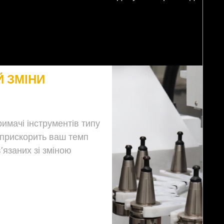
 ЗМІНИ
имачі інструментів типу
 прискорить ваш темп
’язаних зі зміною