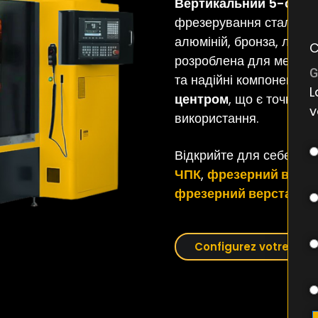
Вертикальний 5-осьо
фрезерування сталі та 
алюміній, бронза, латун
C
розроблена для механічн
G
та надійні компоненти р
L
центром
, що є точним 
v
використання.
Відкрийте для себе та
ЧПК
,
фрезерний верст
фрезерний верстат з 
Configurez votre frai