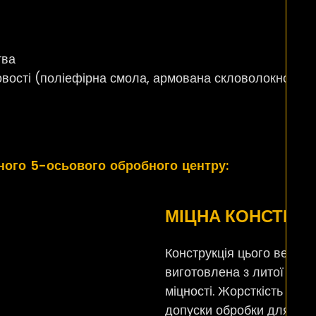
тва
овості (поліефірна смола, армована скловолокном, 
ного 5-осьового обробного центру:
МІЦНА КОНСТРУК
Конструкція цього верти
виготовлена з литої стал
міцності. Жорсткість усі
допуски обробки для ідеа