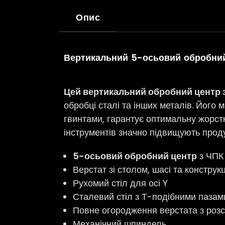
Опис
Вертикальний 5-осьовий обробний
Цей вертикальний обробний центр 
обробці сталі та інших металів. Його
гвинтами, гарантує оптимальну жорстк
інструментів значно підвищують прод
5-осьовий обробний центр
з ЧПК 
Верстат зі столом, шасі та конструкц
Рухомий стіл для осі Y
Сталевий стіл з Т-подібними пазам
Повне огородження верстата з роз
Механічний шпиндель