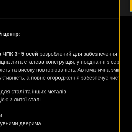
 центр:
з ЧПК 3-5 осей
розроблений для забезпечення винятк
 міцна лита сталева конструкція, у поєднанні з серво
ість та високу повторюваність. Автоматична зміна інс
уктивність, а повне огородження забезпечує чисте т
для сталі та інших металів
ією з литої сталі
и
сувними дверима