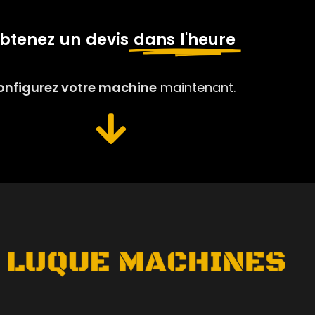
btenez un devis
dans l'heure
onfigurez votre machine
maintenant.
ША КОМПАНІЯ
УКРАЇНСЬКА
ний обробний
осей для металів