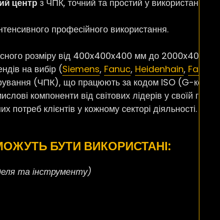
ий центр
з ЧПК, точний та простий у використанні, 
нтенсивного професійного використання.
сного розміру від 400x400x400 мм до 2000x4000x100
ндів на вибір (
Siemens
,
Fanuc
,
Heidenhain
,
Fagor
…
рування (ЧПК), що працюють за кодом ISO (G-код та
слові компоненти від світових лідерів у своїй галузі
их потреб клієнтів у кожному секторі діяльності.
 МОЖУТЬ БУТИ ВИКОРИСТАНІ:
деля та інструменту)