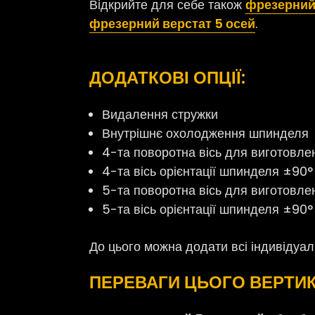
Відкрийте для себе також
фрезерний 
фрезерний верстат 5 осей
.
ДОДАТКОВІ ОПЦІЇ:
В
идалення стружки
Внутрішнє охолодження шпинделя
4-та поворотна вісь для виготовл
4-та вісь орієнтації шпинделя ±90°
5-та поворотна вісь для виготовл
5-та вісь орієнтації шпинделя ±90°
До цього можна додати всі індивідуаль
ПЕРЕВАГИ ЦЬОГО ВЕРТИ