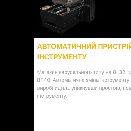
АВТОМАТИЧНИЙ ПРИСТРІЙ
ІНСТРУМЕНТУ
Магазин карусельного типу на 8-32 тр
BT40. Автоматична зміна інструменту
виробництва, уникнувши простоїв, пов
інструменту.