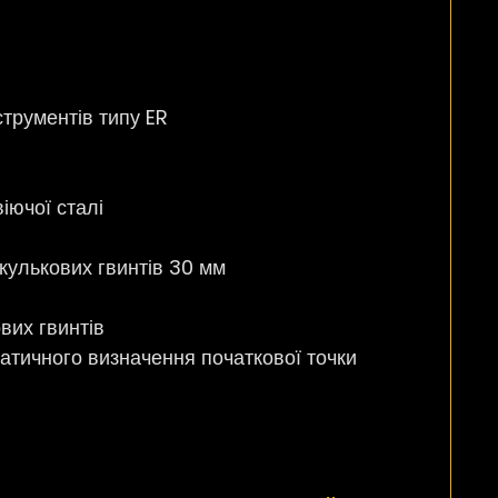
трументів типу ER
іючої сталі
 кулькових гвинтів 30 мм
вих гвинтів
атичного визначення початкової точки
в