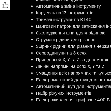
Автоматична зміна інструменту
Карусель на 12 інструментів
Тримачі інструментів BT40
Цанговий патрон для затискання інс
Охолодження шпинделя рідиною
Струмені рідини для різання
Збірник рідини для різання з нержав
Серводвигуни на 3 осях
Привід осей X, Y та Z за допомогою
Лінійні напрямні на осях X, Y та Z
Змащення всіх напрямних та кулько
Електромагнітний датчик для автом
Автоматичний щуп для інструменті
Набір ріжучих інструментів
Електроживлення: трифазне 400 В