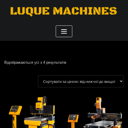
Сортування
Відображаються усі з 4 результатів
за
ціною:
від
найнижчої
до
найвищої