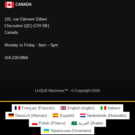
CANADA
191, rue Clément Gilbert
Chicoutimi (QC) G7H 5B1
Canada
Monday to Friday : 8am – 5pm
418-228-0866
LUQUE Machines™
- © Copyright 2026
Français
(
Francés
)
English
(
Inglés
)
Italiano
Deutsch
(
Alemán
)
Español
Nederlands
(
Holandés
)
Polski
(
Polaco
)
العربية
(
Árabe
)
Українська
(
Ucraniano
)