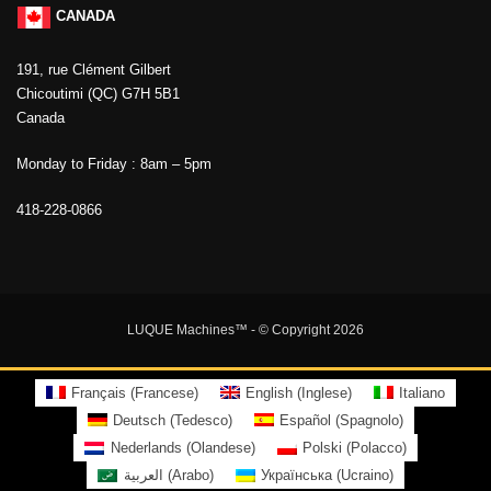
CANADA
191, rue Clément Gilbert
Chicoutimi (QC) G7H 5B1
Canada
Monday to Friday : 8am – 5pm
418-228-0866
LUQUE Machines™
- © Copyright 2026
Français
(
Francese
)
English
(
Inglese
)
Italiano
Deutsch
(
Tedesco
)
Español
(
Spagnolo
)
Nederlands
(
Olandese
)
Polski
(
Polacco
)
العربية
(
Arabo
)
Українська
(
Ucraino
)