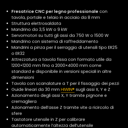
Fresatrice CNC per legno professionale
con
tavola, portale e telaio in acciaio da 8 mm
Struttura elettrosaldata
Mandrino
da 3,5 kW o 9 kW
Servomotori su tutti gli assi
da 750 W o 1500 W
Mandrino con sistema di raffreddamento
Mandrini a pinza per il serraggio di utensili tipo ER25
o ER32
Attrezzatura a tavola fissa con formato utile da
1200×1200 mm fino a 2000×4000 mm come
standard e disponibile in versioni speciali in altre
dimensioni
Tavola con scanalature a T per il fissaggio dei pezzi
Guide lineari da 30 mm
HIWIN
®
sugli assi X, Y e Z
Azionamento degli assi X, Y tramite pignone e
cremagliera
Azionamento dell’asse Z tramite vite a ricircolo di
sfere
Tastatore utensile in Z per calibrare
automaticamente l’altezza dell’utensile