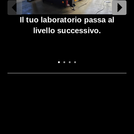
Il tuo laboratorio passa al
Una
livello successivo.
gr
mom