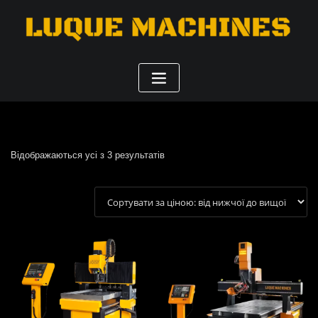
Сортування
Відображаються усі з 3 результатів
за
ціною:
від
найнижчої
до
найвищої