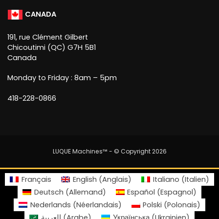
CANADA
191, rue Clément Gilbert
Chicoutimi (QC) G7H 5B1
Canada
Monday to Friday : 8am – 5pm
418-228-0866
LUQUE Machines™
- © Copyright 2026
Français
English
(
Anglais
)
Italiano
(
Italien
)
Deutsch
(
Allemand
)
Español
(
Espagnol
)
Nederlands
(
Néerlandais
)
Polski
(
Polonais
)
العربية
(
Arabe
)
Українська
(
Ukrainien
)