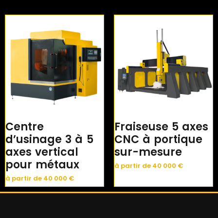
Centre
Fraiseuse 5 axes
d’usinage 3 à 5
CNC à portique
axes vertical
sur-mesure
pour métaux
à partir de
40 000
€
à partir de
40 000
€