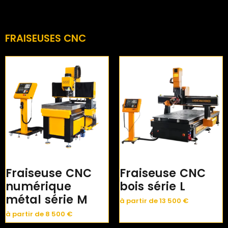
FRAISEUSES CNC
Fraiseuse CNC
Fraiseuse CNC
numérique
bois série L
métal série M
à partir de
13 500
€
à partir de
8 500
€