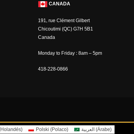
CANADA
191, rue Clément Gilbert
Chicoutimi (QC) G7H 5B1
Canada
Monday to Friday : 8am – 5pm
418-228-0866
(
Holandés
)
Polski
(
Polaco
)
العربية
(
Árabe
)