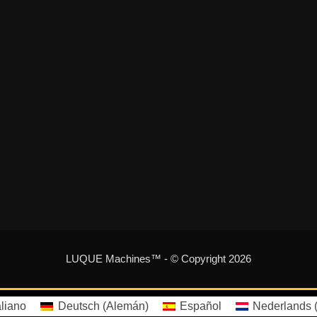
LUQUE Machines™
- © Copyright 2026
aliano
Deutsch
(
Alemán
)
Español
Nederlands