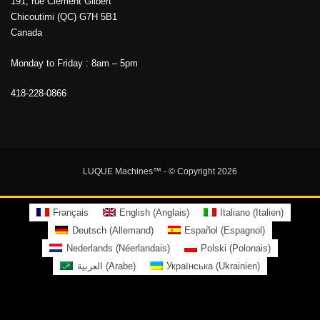
191, rue Clément Gilbert
Chicoutimi (QC) G7H 5B1
Canada
Monday to Friday : 8am – 5pm
418-228-0866
LUQUE Machines™
- © Copyright 2026
Français
English
(
Anglais
)
Italiano
(
Italien
)
Deutsch
(
Allemand
)
Español
(
Espagnol
)
Nederlands
(
Néerlandais
)
Polski
(
Polonais
)
العربية
(
Arabe
)
Українська
(
Ukrainien
)