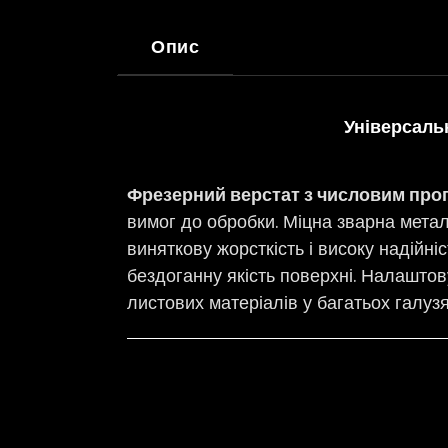
Опис
Універсаль
Фрезерний верстат з числовим пр
вимог до обробки. Міцна зварна мета
виняткову жорсткість і високу надійні
бездоганну якість поверхні. Налашто
листових матеріалів у багатьох галуз