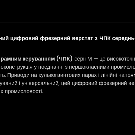
ний цифровий фрезерний верстат з ЧПК середнь
ограмним керуванням (ЧПК)
серії M — це високоточ
локонструкція у поєднанні з першокласними промис
сть. Приводи на кулькогвинтових парах і лінійні напря
вуваний і універсальний, цей цифровий фрезерний ве
ях промисловості.