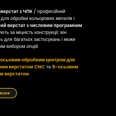
верстат з ЧПК
/ професійний
для обробки кольорових металів і
ий верстат з числовим програмним
ють за міцність конструкції; він
ть для багатьох застосувань і може
им вибором опцій.
осьовим обробним центром для
ним верстатом CNC
та
5-осьовим
м верстатом
.
seuse