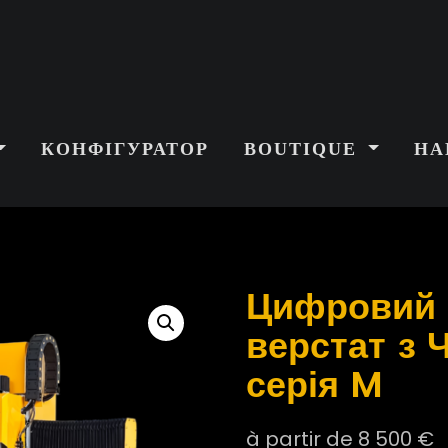
КОНФІГУРАТОР
BOUTIQUE
НА
Цифровий 
верстат з 
серія M
à partir de
8 500
€