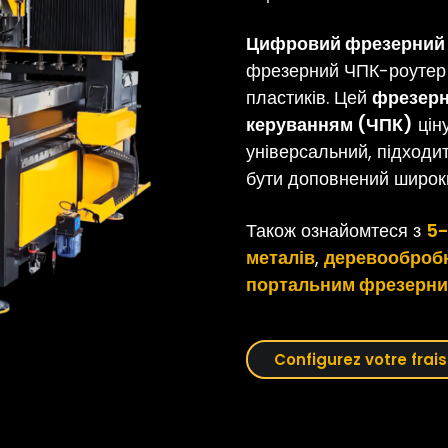
Цифровий фрезерний 
фрезерний ЧПК-роутер 
пластиків. Цей
фрезерн
керуванням (ЧПК)
ціну
універсальний, підходи
бути доповнений широк
Також ознайомтеся з
5-
металів
,
деревооброб
портальним фрезерни
Configurez votre frai